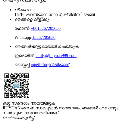
ഞങ്ങളെ സമീപിക്കുക
വിലാസം
162B, ഷാങ്‌യാൻ റോഡ്, ക്വിൻസി ടൗൺ
ഞങ്ങളെ വിളിക്കൂ
ഫോൺ:
+8613267205630
Whatsapp:
13267205630
ഞങ്ങൾക്ക് ഇമെയിൽ ചെയ്യുക
ഇമെയിൽ:
emily@jiuyuan999.com
സ്കൈപ്പ്:
എമിലിമൂൺജിയാങ്
ഒരു സന്ദേശം അയയ്ക്കുക
JIUYUAN-നെ ബന്ധപ്പെടാൻ സ്വാഗതം, ഞങ്ങൾ എപ്പോഴും
നിങ്ങളുടെ സേവനത്തിലാണ്.
വാർത്താക്കുറിപ്പ്