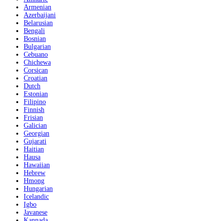
Armenian
Azerbaijani
Belarusian
Bengali
Bosnian
Bulgarian
Cebuano
Chichewa
Corsican
Croatian
Dutch
Estonian
Filipino
Finnish
Frisian
Galician
Georgian
Gujarati
Haitian
Hausa
Hawaiian
Hebrew
Hmong
Hungarian
Icelandic
Igbo
Javanese
Kannada