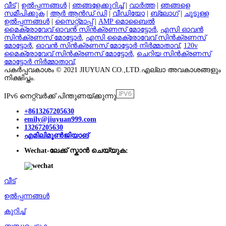
വീട്
|
ഉൽപ്പന്നങ്ങൾ
|
ഞങ്ങളേക്കുറിച്ച്
|
വാർത്ത
|
ഞങ്ങളെ
സമീപിക്കുക
|
ആർ ആൻഡ് ഡി
|
വീഡിയോ
|
ബ്ലോഗ്
|
ചൂടുള്ള
ഉൽപ്പന്നങ്ങൾ
|
സൈറ്റ്മാപ്പ്
|
AMP മൊബൈൽ
മൈക്രോവേവ് ഓവൻ സിൻക്രണസ് മോട്ടോർ
,
എസി ഓവൻ
സിൻക്രണസ് മോട്ടോർ
,
എസി മൈക്രോവേവ് സിൻക്രണസ്
മോട്ടോർ
,
ഓവൻ സിൻക്രണസ് മോട്ടോർ നിർമ്മാതാവ്
,
120v
മൈക്രോവേവ് സിൻക്രണസ് മോട്ടോർ
,
ചെറിയ സിൻക്രണസ്
മോട്ടോർ നിർമ്മാതാവ്
,
പകർപ്പവകാശം © 2021 JIUYUAN CO.,LTD.എല്ലാ അവകാശങ്ങളും
നിക്ഷിപ്തം.
IPv6 നെറ്റ്‌വർക്ക് പിന്തുണയ്ക്കുന്നു
+8613267205630
emily@jiuyuan999.com
13267205630
എമിലിമൂൺജിയാങ്
Wechat-ലേക്ക് സ്കാൻ ചെയ്യുക:
വീട്
ഉൽപ്പന്നങ്ങൾ
കുറിച്ച്