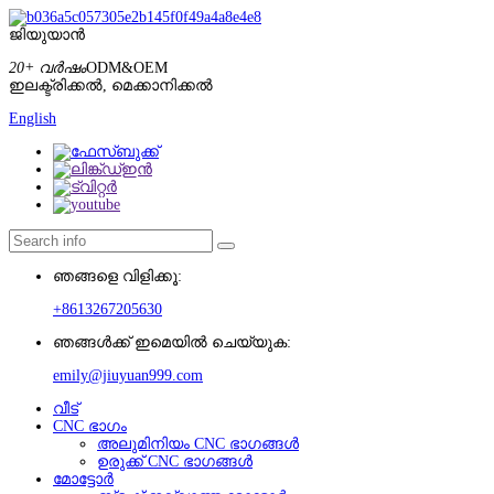
ജിയുയാൻ
20+ വർഷം
ODM&OEM
ഇലക്ട്രിക്കൽ, മെക്കാനിക്കൽ
English
ഞങ്ങളെ വിളിക്കൂ:
+8613267205630
ഞങ്ങൾക്ക് ഇമെയിൽ ചെയ്യുക:
emily@jiuyuan999.com
വീട്
CNC ഭാഗം
അലുമിനിയം CNC ഭാഗങ്ങൾ
ഉരുക്ക് CNC ഭാഗങ്ങൾ
മോട്ടോർ