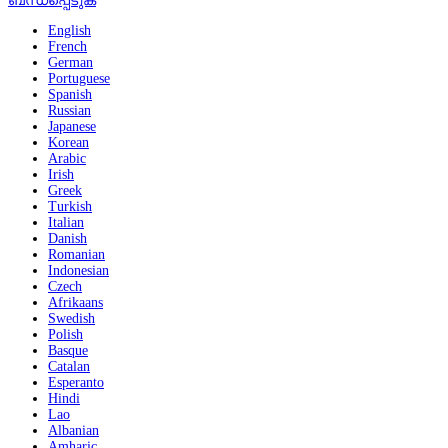
ബന്ധപ്പെടുക
English
French
German
Portuguese
Spanish
Russian
Japanese
Korean
Arabic
Irish
Greek
Turkish
Italian
Danish
Romanian
Indonesian
Czech
Afrikaans
Swedish
Polish
Basque
Catalan
Esperanto
Hindi
Lao
Albanian
Amharic