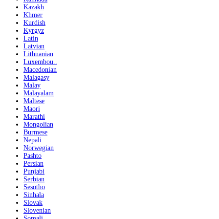
Kazakh
Khmer
Kurdish
Kyrgyz
Latin
Latvian
Lithuanian
Luxembou..
Macedonian
Malagasy
Malay
Malayalam
Maltese
Maori
Marathi
Mongolian
Burmese
Nepali
Norwegian
Pashto
Persian
Punjabi
Serbian
Sesotho
Sinhala
Slovak
Slovenian
Somali