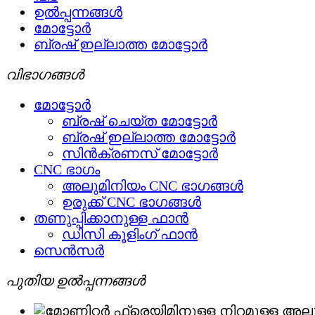
ഉൽപ്പന്നങ്ങൾ
മോട്ടോർ
ബ്രഷ് ഇല്ലാത്ത മോട്ടോർ
വിഭാഗങ്ങൾ
മോട്ടോർ
ബ്രഷ് ചെയ്ത മോട്ടോർ
ബ്രഷ് ഇല്ലാത്ത മോട്ടോർ
സിൻക്രണസ് മോട്ടോർ
CNC ഭാഗം
അലുമിനിയം CNC ഭാഗങ്ങൾ
ഉരുക്ക് CNC ഭാഗങ്ങൾ
തണുപ്പിക്കാനുള്ള ഫാൻ
ഡിസി കൂളിംഗ് ഫാൻ
സെൻസർ
പുതിയ ഉൽപ്പന്നങ്ങൾ