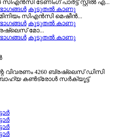
 ഭാഗങ്ങൾ
കൂടുതൽ കാണു
 ഭാഗങ്ങൾ
കൂടുതൽ കാണു
 ഭാഗങ്ങൾ
കൂടുതൽ കാണു
ന്റെ വിവരണം 4260 ബ്രഷ്‌ലെസ് ഡിസി
ർ ബാഹ്യ കൺട്രോൾ സർക്യൂട്ട്
ടോർ
ടോർ
ടോർ
ടോർ