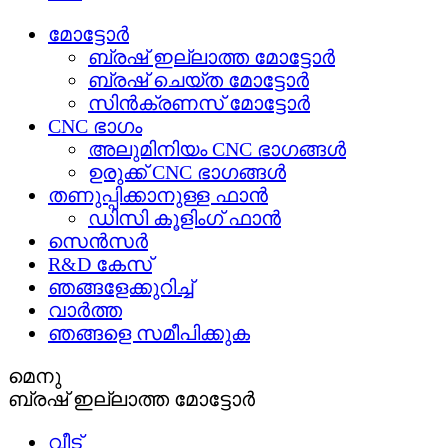
മോട്ടോർ
ബ്രഷ് ഇല്ലാത്ത മോട്ടോർ
ബ്രഷ് ചെയ്ത മോട്ടോർ
സിൻക്രണസ് മോട്ടോർ
CNC ഭാഗം
അലുമിനിയം CNC ഭാഗങ്ങൾ
ഉരുക്ക് CNC ഭാഗങ്ങൾ
തണുപ്പിക്കാനുള്ള ഫാൻ
ഡിസി കൂളിംഗ് ഫാൻ
സെൻസർ
R&D കേസ്
ഞങ്ങളേക്കുറിച്ച്
വാർത്ത
ഞങ്ങളെ സമീപിക്കുക
മെനു
ബ്രഷ് ഇല്ലാത്ത മോട്ടോർ
വീട്