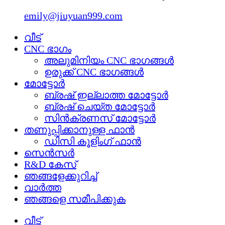
emily@jiuyuan999.com
വീട്
CNC ഭാഗം
അലുമിനിയം CNC ഭാഗങ്ങൾ
ഉരുക്ക് CNC ഭാഗങ്ങൾ
മോട്ടോർ
ബ്രഷ് ഇല്ലാത്ത മോട്ടോർ
ബ്രഷ് ചെയ്ത മോട്ടോർ
സിൻക്രണസ് മോട്ടോർ
തണുപ്പിക്കാനുള്ള ഫാൻ
ഡിസി കൂളിംഗ് ഫാൻ
സെൻസർ
R&D കേസ്
ഞങ്ങളേക്കുറിച്ച്
വാർത്ത
ഞങ്ങളെ സമീപിക്കുക
വീട്