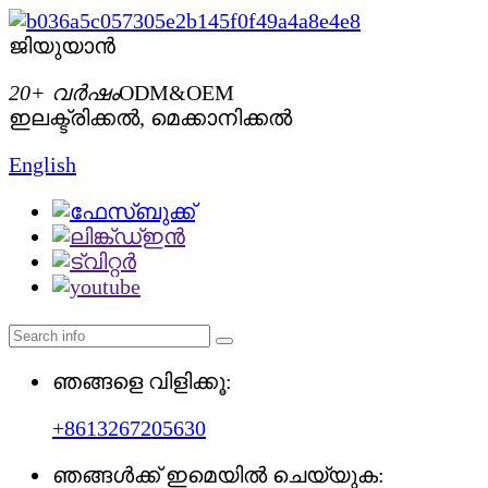
ജിയുയാൻ
20+ വർഷം
ODM&OEM
ഇലക്ട്രിക്കൽ, മെക്കാനിക്കൽ
English
ഞങ്ങളെ വിളിക്കൂ:
+8613267205630
ഞങ്ങൾക്ക് ഇമെയിൽ ചെയ്യുക: