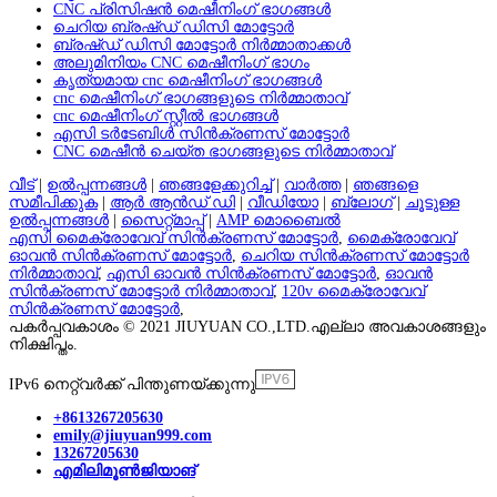
CNC പ്രിസിഷൻ മെഷീനിംഗ് ഭാഗങ്ങൾ
ചെറിയ ബ്രഷ്ഡ് ഡിസി മോട്ടോർ
ബ്രഷ്ഡ് ഡിസി മോട്ടോർ നിർമ്മാതാക്കൾ
അലുമിനിയം CNC മെഷീനിംഗ് ഭാഗം
കൃത്യമായ cnc മെഷീനിംഗ് ഭാഗങ്ങൾ
cnc മെഷീനിംഗ് ഭാഗങ്ങളുടെ നിർമ്മാതാവ്
cnc മെഷീനിംഗ് സ്റ്റീൽ ഭാഗങ്ങൾ
എസി ടർടേബിൾ സിൻക്രണസ് മോട്ടോർ
CNC മെഷീൻ ചെയ്ത ഭാഗങ്ങളുടെ നിർമ്മാതാവ്
വീട്
|
ഉൽപ്പന്നങ്ങൾ
|
ഞങ്ങളേക്കുറിച്ച്
|
വാർത്ത
|
ഞങ്ങളെ
സമീപിക്കുക
|
ആർ ആൻഡ് ഡി
|
വീഡിയോ
|
ബ്ലോഗ്
|
ചൂടുള്ള
ഉൽപ്പന്നങ്ങൾ
|
സൈറ്റ്മാപ്പ്
|
AMP മൊബൈൽ
എസി മൈക്രോവേവ് സിൻക്രണസ് മോട്ടോർ
,
മൈക്രോവേവ്
ഓവൻ സിൻക്രണസ് മോട്ടോർ
,
ചെറിയ സിൻക്രണസ് മോട്ടോർ
നിർമ്മാതാവ്
,
എസി ഓവൻ സിൻക്രണസ് മോട്ടോർ
,
ഓവൻ
സിൻക്രണസ് മോട്ടോർ നിർമ്മാതാവ്
,
120v മൈക്രോവേവ്
സിൻക്രണസ് മോട്ടോർ
,
പകർപ്പവകാശം © 2021 JIUYUAN CO.,LTD.എല്ലാ അവകാശങ്ങളും
നിക്ഷിപ്തം.
IPv6 നെറ്റ്‌വർക്ക് പിന്തുണയ്ക്കുന്നു
+8613267205630
emily@jiuyuan999.com
13267205630
എമിലിമൂൺജിയാങ്