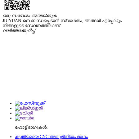
ഒരു സന്ദേശം അയയ്ക്കുക
JIUYUAN-നെ ബന്ധപ്പെടാൻ സ്വാഗതം, ഞങ്ങൾ എപ്പോഴും
നിങ്ങളുടെ സേവനത്തിലാണ്.
വാർത്താക്കുറിപ്പ്
ഹോട്ട് ടാഗുകൾ:
കൃത്യമായ CNC അലുമിനിയം ഭാഗം