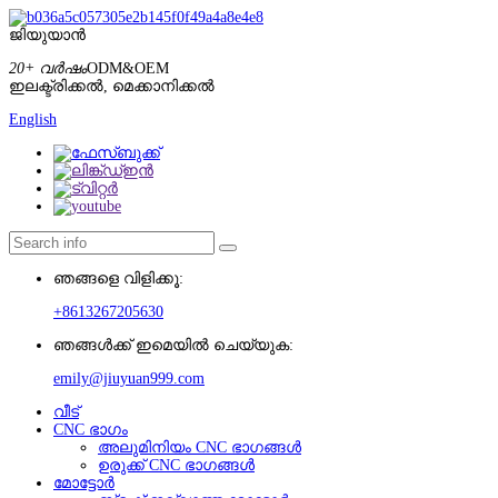
ജിയുയാൻ
20+ വർഷം
ODM&OEM
ഇലക്ട്രിക്കൽ, മെക്കാനിക്കൽ
English
ഞങ്ങളെ വിളിക്കൂ:
+8613267205630
ഞങ്ങൾക്ക് ഇമെയിൽ ചെയ്യുക:
emily@jiuyuan999.com
വീട്
CNC ഭാഗം
അലുമിനിയം CNC ഭാഗങ്ങൾ
ഉരുക്ക് CNC ഭാഗങ്ങൾ
മോട്ടോർ