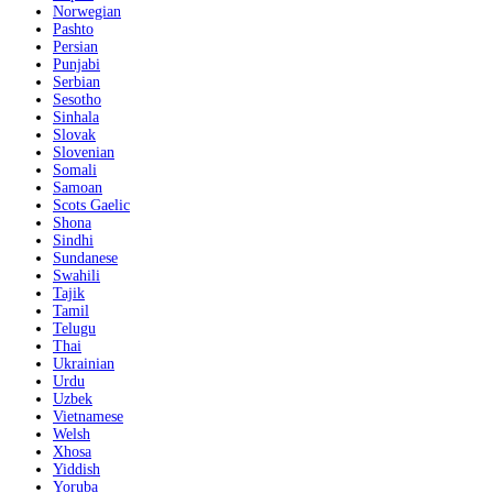
Norwegian
Pashto
Persian
Punjabi
Serbian
Sesotho
Sinhala
Slovak
Slovenian
Somali
Samoan
Scots Gaelic
Shona
Sindhi
Sundanese
Swahili
Tajik
Tamil
Telugu
Thai
Ukrainian
Urdu
Uzbek
Vietnamese
Welsh
Xhosa
Yiddish
Yoruba